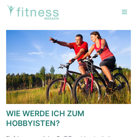
Zum
Post
Main
Inhalt
navigation
Men
springen
WIE WERDE ICH ZUM
HOBBYISTEN?