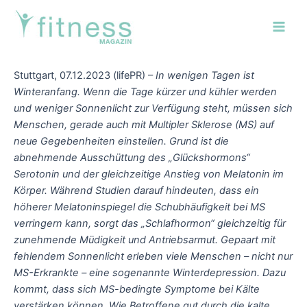
Zum
Post
Main
Inhalt
navigation
Men
springen
Stuttgart, 07.12.2023 (lifePR) –
In wenigen Tagen ist
Winteranfang. Wenn die Tage kürzer und kühler werden
und weniger Sonnenlicht zur Verfügung steht, müssen sich
Menschen, gerade auch mit Multipler Sklerose (MS) auf
neue Gegebenheiten einstellen. Grund ist die
abnehmende Ausschüttung des „Glückshormons“
Serotonin und der gleichzeitige Anstieg von Melatonin im
Körper. Während Studien darauf hindeuten, dass ein
höherer Melatoninspiegel die Schubhäufigkeit bei MS
verringern kann, sorgt das „Schlafhormon“ gleichzeitig für
zunehmende Müdigkeit und Antriebsarmut. Gepaart mit
fehlendem Sonnenlicht erleben viele Menschen – nicht nur
MS-Erkrankte – eine sogenannte Winterdepression. Dazu
kommt, dass sich MS-bedingte Symptome bei Kälte
verstärken können. Wie Betroffene gut durch die kalte