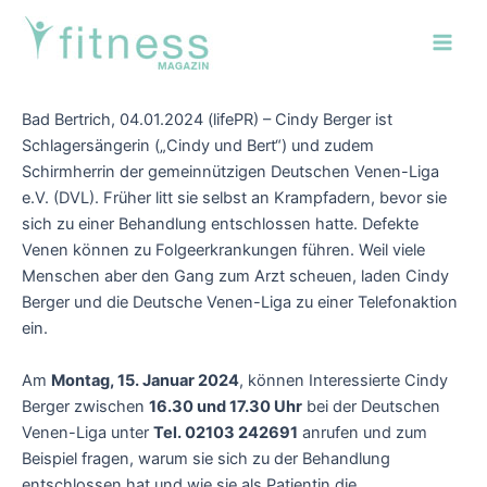
Zum
Post
Main
Inhalt
navigation
Men
springen
Bad Bertrich, 04.01.2024 (lifePR) – Cindy Berger ist
Schlagersängerin („Cindy und Bert“) und zudem
Schirmherrin der gemeinnützigen Deutschen Venen-Liga
e.V. (DVL). Früher litt sie selbst an Krampfadern, bevor sie
sich zu einer Behandlung entschlossen hatte. Defekte
Venen können zu Folgeerkrankungen führen. Weil viele
Menschen aber den Gang zum Arzt scheuen, laden Cindy
Berger und die Deutsche Venen-Liga zu einer Telefonaktion
ein.
Am
Montag, 15. Januar 2024
, können Interessierte Cindy
Berger zwischen
16.30 und 17.30 Uhr
bei der Deutschen
Venen-Liga unter
Tel. 02103 242691
anrufen und zum
Beispiel fragen, warum sie sich zu der Behandlung
entschlossen hat und wie sie als Patientin die