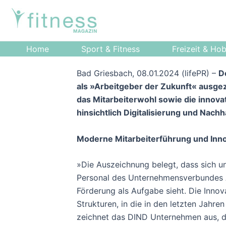
Zum
Post
Inhalt
navigation
springen
Home
Sport & Fitness
Freizeit & Ho
Bad Griesbach, 08.01.2024 (lifePR) –
D
als »Arbeitgeber der Zukunft« ausge
das Mitarbeiterwohl sowie die innov
hinsichtlich Digitalisierung und Nachha
Moderne Mitarbeiterführung und Inno
»Die Auszeichnung belegt, dass sich un
Personal des Unternehmensverbundes An
Förderung als Aufgabe sieht. Die Innov
Strukturen, in die in den letzten Jahre
zeichnet das DIND Unternehmen aus, di