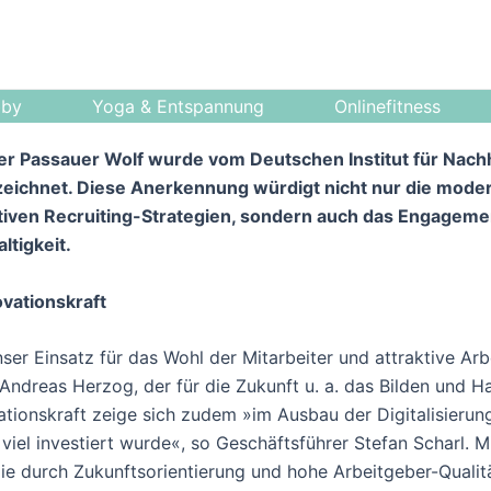
bby
Yoga & Entspannung
Onlinefitness
er Passauer Wolf wurde vom Deutschen Institut für Nachha
zeichnet. Diese Anerkennung würdigt nicht nur die moder
ativen Recruiting-Strategien, sondern auch das Engage
ltigkeit.
vationskraft
ser Einsatz für das Wohl der Mitarbeiter und attraktive Arb
dreas Herzog, der für die Zukunft u. a. das Bilden und Hal
ationskraft zeige sich zudem »im Ausbau der Digitalisierun
n viel investiert wurde«, so Geschäftsführer Stefan Scharl. 
e durch Zukunftsorientierung und hohe Arbeitgeber-Qualit