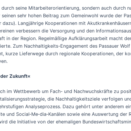
 durch seine Mitarbeiterorientierung, sondern auch durch 
ür seinen sehr hohen Beitrag zum Gemeinwohl wurde der Pas
 dazu). Langjährige Kooperationen mit Akutkrankenhäuser
ereinen verbessern die Versorgung und den Informationsau
aft in der Region. Regelmäßige Aufklärungsarbeit macht de
ssierte. Zum Nachhaltigkeits-Engagement des Passauer Wolf z
 kurze Lieferwege durch regionale Kooperationen, der kont
ven.
 der Zukunft«
sich im Wettbewerb um Fach- und Nachwuchskräfte zu posi
talisierungsstrategie, die Nachhaltigkeitsziele verfolgen un
hrstufigen Analyseprozess. Dazu gehört unter anderem eine
eite und Social‐Me‐dia‐Kanälen sowie eine Auswertung der
wird die Initiative von der ehemaligen Bundeswirtschaftsmini