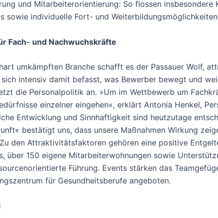
ng und Mitarbeiterorientierung: So flossen insbesondere Kr
s sowie individuelle Fort- und Weiterbildungsmöglichkeiten
für Fach- und Nachwuchskräfte
 hart umkämpften Branche schafft es der Passauer Wolf, att
sich intensiv damit befasst, was Bewerber bewegt und wei
etzt die Personalpolitik an. »Um im Wettbewerb um Fachkr
edürfnisse einzelner eingehen«, erklärt Antonia Henkel, Per
che Entwicklung und Sinnhaftigkeit sind heutzutage entsch
unft« bestätigt uns, dass unsere Maßnahmen Wirkung zeige
den Attraktivitätsfaktoren gehören eine positive Entgelt
s, über 150 eigene Mitarbeiterwohnungen sowie Unterstüt
ssourcenorientierte Führung. Events stärken das Teamgefüge
ungszentrum für Gesundheitsberufe angeboten.
l