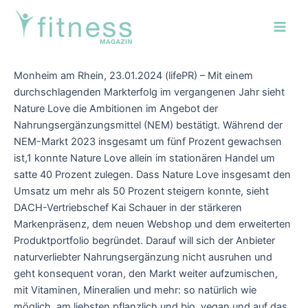
Zum
Post
Main
Inhalt
navigation
Men
springen
Monheim am Rhein, 23.01.2024 (lifePR) – Mit einem
durchschlagenden Markterfolg im vergangenen Jahr sieht
Nature Love die Ambitionen im Angebot der
Nahrungsergänzungsmittel (NEM) bestätigt. Während der
NEM-Markt 2023 insgesamt um fünf Prozent gewachsen
ist,1 konnte Nature Love allein im stationären Handel um
satte 40 Prozent zulegen. Dass Nature Love insgesamt den
Umsatz um mehr als 50 Prozent steigern konnte, sieht
DACH-Vertriebschef Kai Schauer in der stärkeren
Markenpräsenz, dem neuen Webshop und dem erweiterten
Produktportfolio begründet. Darauf will sich der Anbieter
naturverliebter Nahrungsergänzung nicht ausruhen und
geht konsequent voran, den Markt weiter aufzumischen,
mit Vitaminen, Mineralien und mehr: so natürlich wie
möglich, am liebsten pflanzlich und bio, vegan und auf das