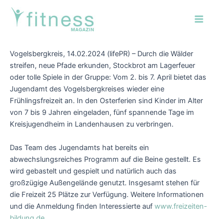
Zum
Post
Main
Inhalt
navigation
Men
springen
Vogelsbergkreis, 14.02.2024 (lifePR) – Durch die Wälder
streifen, neue Pfade erkunden, Stockbrot am Lagerfeuer
oder tolle Spiele in der Gruppe: Vom 2. bis 7. April bietet das
Jugendamt des Vogelsbergkreises wieder eine
Frühlingsfreizeit an. In den Osterferien sind Kinder im Alter
von 7 bis 9 Jahren eingeladen, fünf spannende Tage im
Kreisjugendheim in Landenhausen zu verbringen.
Das Team des Jugendamts hat bereits ein
abwechslungsreiches Programm auf die Beine gestellt. Es
wird gebastelt und gespielt und natürlich auch das
großzügige Außengelände genutzt. Insgesamt stehen für
die Freizeit 25 Plätze zur Verfügung. Weitere Informationen
und die Anmeldung finden Interessierte auf
www.freizeiten-
bildung.de
.