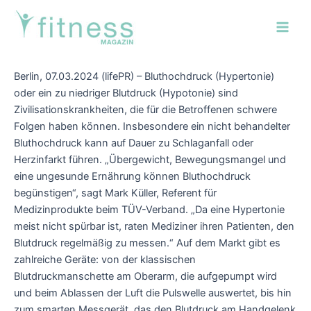
Zum
Post
Main
Inhalt
navigation
Men
springen
Berlin, 07.03.2024 (lifePR) – Bluthochdruck (Hypertonie)
oder ein zu niedriger Blutdruck (Hypotonie) sind
Zivilisationskrankheiten, die für die Betroffenen schwere
Folgen haben können. Insbesondere ein nicht behandelter
Bluthochdruck kann auf Dauer zu Schlaganfall oder
Herzinfarkt führen. „Übergewicht, Bewegungsmangel und
eine ungesunde Ernährung können Bluthochdruck
begünstigen“, sagt Mark Küller, Referent für
Medizinprodukte beim TÜV-Verband. „Da eine Hypertonie
meist nicht spürbar ist, raten Mediziner ihren Patienten, den
Blutdruck regelmäßig zu messen.“ Auf dem Markt gibt es
zahlreiche Geräte: von der klassischen
Blutdruckmanschette am Oberarm, die aufgepumpt wird
und beim Ablassen der Luft die Pulswelle auswertet, bis hin
zum smarten Messgerät, das den Blutdruck am Handgelenk