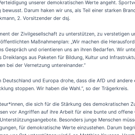
Verteidigung unserer demokratischen Werte angeht. Sportve
g bewusst. Darum haken wir uns, als Teil einer starken Br
lkmann, 2. Vorsitzender der dsj.
ement der Zivilgesellschaft zu unterstützen, zu verstetig
eröffentlichten Maßnahmenplan: „Wir machen die Herausfor
s Gespräch und orientieren uns an ihren Bedarfen. Wir unter
s Dreiklangs aus Paketen für Bildung, Kultur und Infrastruk
zen bei der Vernetzung untereinander.“
in Deutschland und Europa drohe, dass die AfD und andere 
klung stoppen. Wir haben die Wahl.“, so der Trägerkreis.
Akteur*innen, die sich für die Stärkung des demokratischen
en vor Angriffen auf ihre Arbeit für eine bunte und offen
 Unterstützungsangebote. Besonders junge Menschen müsse
gungen, für demokratische Werte einzustehen. Darum begrü