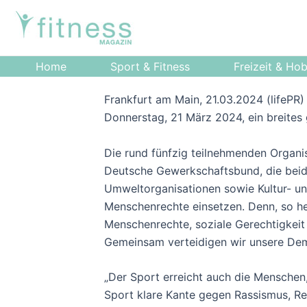
Zum
Post
Inhalt
navigation
springen
Home
Sport & Fitness
Freizeit & Ho
Frankfurt am Main, 21.03.2024 (lifePR
Donnerstag, 21 März 2024, ein breites
Die rund fünfzig teilnehmenden Organ
Deutsche Gewerkschaftsbund, die beide
Umweltorganisationen sowie Kultur- u
Menschenrechte einsetzen. Denn, so he
Menschenrechte, soziale Gerechtigkeit u
Gemeinsam verteidigen wir unsere Demo
„Der Sport erreicht auch die Menschen,
Sport klare Kante gegen Rassismus, Re