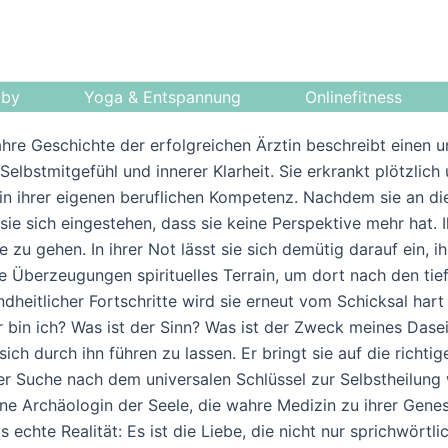
bby
Yoga & Entspannung
Onlinefitness
ahre Geschichte der erfolgreichen Ärztin beschreibt einen
lbstmitgefühl und innerer Klarheit. Sie erkrankt plötzlich 
e in ihrer eigenen beruflichen Kompetenz. Nachdem sie an d
sich eingestehen, dass sie keine Perspektive mehr hat. Ihr 
 zu gehen. In ihrer Not lässt sie sich demütig darauf ein, i
e Überzeugungen spirituelles Terrain, um dort nach den tie
dheitlicher Fortschritte wird sie erneut vom Schicksal har
 bin ich? Was ist der Sinn? Was ist der Zweck meines Dasei
ich durch ihn führen zu lassen. Er bringt sie auf die richtig
r Suche nach dem universalen Schlüssel zur Selbstheilung w
eine Archäologin der Seele, die wahre Medizin zu ihrer Gen
s echte Realität: Es ist die Liebe, die nicht nur sprichwört