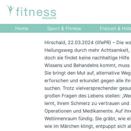
Zum
Post
Inhalt
navigation
springen
Home
Sport & Fitness
Freizeit & Ho
Hirschaid, 22.03.2024 (lifePR) – Die w
Heilungsweg durch mehr Achtsamkeit, Se
doch sie findet keine nachhaltige Hilf
Wissens und Behandelns kommt, muss sie 
Sie bringt den Mut auf, alternative Wege
erforschen und erkundet gegen alle ihr
suchen. Trotz vielversprechender gesun
großen Fragen des Lebens stellen: „Wer
lernt, ihrem Schmerz zu vertrauen und s
Operationen und Medikamente. Auf ihre
Weltinnenraum fündig. Sie gräbt, wie 
wie im Märchen klingt, entpuppt sich al