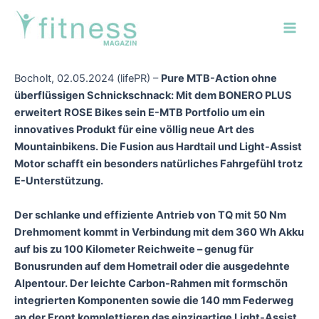
Zum
Post
Main
Inhalt
navigation
Men
springen
Bocholt, 02.05.2024 (lifePR) –
Pure MTB-Action ohne
überflüssigen Schnickschnack: Mit dem BONERO PLUS
erweitert ROSE Bikes sein E-MTB Portfolio um ein
innovatives Produkt für eine völlig neue Art des
Mountainbikens. Die Fusion aus Hardtail und Light-Assist
Motor schafft ein besonders natürliches Fahrgefühl trotz
E-Unterstützung.
Der schlanke und effiziente Antrieb von TQ mit 50 Nm
Drehmoment kommt in Verbindung
mit dem 360 Wh Akku
auf bis zu 100 Kilometer Reichweite – genug für
Bonusrunden auf
dem Hometrail oder die ausgedehnte
Alpentour. Der leichte Carbon-Rahmen mit formschön
integrierten Komponenten sowie die 140 mm Federweg
an der Front komplettieren das einzigartige Light-Assist