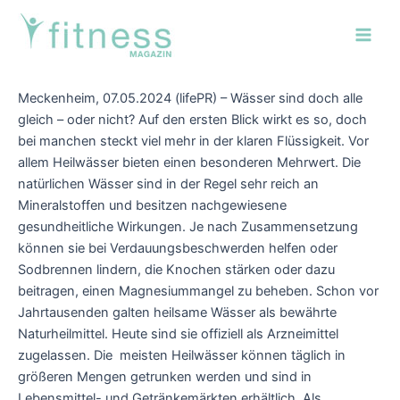
Zum
Post
Main
Inhalt
navigation
Men
springen
Meckenheim, 07.05.2024 (lifePR) – Wässer sind doch alle
gleich – oder nicht? Auf den ersten Blick wirkt es so, doch
bei manchen steckt viel mehr in der klaren Flüssigkeit. Vor
allem Heilwässer bieten einen besonderen Mehrwert. Die
natürlichen Wässer sind in der Regel sehr reich an
Mineralstoffen und besitzen nachgewiesene
gesundheitliche Wirkungen. Je nach Zusammensetzung
können sie bei Verdauungsbeschwerden helfen oder
Sodbrennen lindern, die Knochen stärken oder dazu
beitragen, einen Magnesiummangel zu beheben. Schon vor
Jahrtausenden galten heilsame Wässer als bewährte
Naturheilmittel. Heute sind sie offiziell als Arzneimittel
zugelassen. Die meisten Heilwässer können täglich in
größeren Mengen getrunken werden und sind in
Lebensmittel- und Getränkemärkten erhältlich. Als