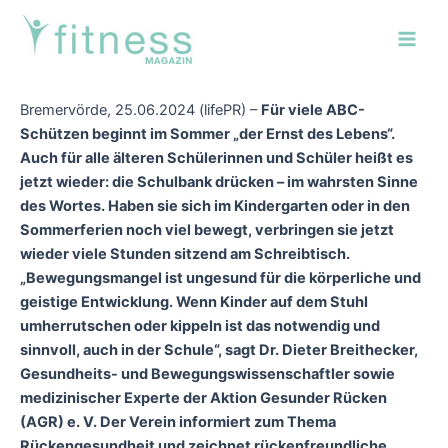
Zum
Post
Main
Inhalt
navigation
Men
springen
Bremervörde, 25.06.2024 (lifePR) –
Für viele ABC-
Schützen beginnt im Sommer „der Ernst des Lebens“.
Auch für alle älteren Schülerinnen und Schüler heißt es
jetzt wieder: die Schulbank drücken – im wahrsten Sinne
des Wortes. Haben sie sich im Kindergarten oder in den
Sommerferien noch viel bewegt, verbringen sie jetzt
wieder viele Stunden sitzend am Schreibtisch.
„Bewegungsmangel ist ungesund für die körperliche und
geistige Entwicklung. Wenn Kinder auf dem Stuhl
umherrutschen oder kippeln ist das notwendig und
sinnvoll, auch in der Schule“, sagt Dr. Dieter Breithecker,
Gesundheits- und Bewegungswissenschaftler sowie
medizinischer Experte der Aktion Gesunder Rücken
(AGR) e. V. Der Verein informiert zum Thema
Rückengesundheit und zeichnet rückenfreundliche