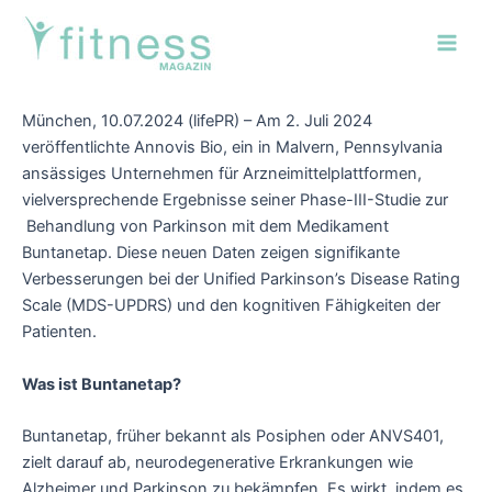
Zum
Post
Main
Inhalt
navigation
Men
springen
München, 10.07.2024 (lifePR) – Am 2. Juli 2024
veröffentlichte Annovis Bio, ein in Malvern, Pennsylvania
ansässiges Unternehmen für Arzneimittelplattformen,
vielversprechende Ergebnisse seiner Phase-III-Studie zur
Behandlung von Parkinson mit dem Medikament
Buntanetap. Diese neuen Daten zeigen signifikante
Verbesserungen bei der Unified Parkinson’s Disease Rating
Scale (MDS-UPDRS) und den kognitiven Fähigkeiten der
Patienten.
Was ist Buntanetap?
Buntanetap, früher bekannt als Posiphen oder ANVS401,
zielt darauf ab, neurodegenerative Erkrankungen wie
Alzheimer und Parkinson zu bekämpfen. Es wirkt, indem es