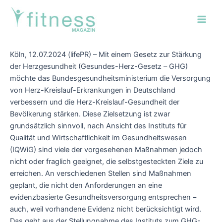
Zum
Post
Main
Inhalt
navigation
Men
springen
Köln, 12.07.2024 (lifePR) – Mit einem Gesetz zur Stärkung
der Herzgesundheit (Gesundes-Herz-Gesetz – GHG)
möchte das Bundesgesundheitsministerium die Versorgung
von Herz-Kreislauf-Erkrankungen in Deutschland
verbessern und die Herz-Kreislauf-Gesundheit der
Bevölkerung stärken. Diese Zielsetzung ist zwar
grundsätzlich sinnvoll, nach Ansicht des Instituts für
Qualität und Wirtschaftlichkeit im Gesundheitswesen
(IQWiG) sind viele der vorgesehenen Maßnahmen jedoch
nicht oder fraglich geeignet, die selbstgesteckten Ziele zu
erreichen. An verschiedenen Stellen sind Maßnahmen
geplant, die nicht den Anforderungen an eine
evidenzbasierte Gesundheitsversorgung entsprechen –
auch, weil vorhandene Evidenz nicht berücksichtigt wird.
Das geht aus der Stellungnahme des Instituts zum GHG-