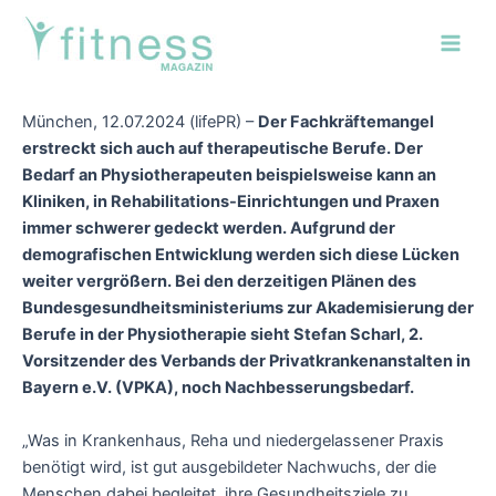
Zum
Post
Main
Inhalt
navigation
Men
springen
München, 12.07.2024 (lifePR) –
Der Fachkräftemangel
erstreckt sich auch auf therapeutische Berufe. Der
Bedarf an Physiotherapeuten beispielsweise kann an
Kliniken, in Rehabilitations-Einrichtungen und Praxen
immer schwerer gedeckt werden. Aufgrund der
demografischen Entwicklung werden sich diese Lücken
weiter vergrößern. Bei den derzeitigen Plänen des
Bundesgesundheitsministeriums zur Akademisierung der
Berufe in der Physiotherapie sieht Stefan Scharl, 2.
Vorsitzender des Verbands der Privatkrankenanstalten in
Bayern e.V. (VPKA), noch Nachbesserungsbedarf.
„Was in Krankenhaus, Reha und niedergelassener Praxis
benötigt wird, ist gut ausgebildeter Nachwuchs, der die
Menschen dabei begleitet, ihre Gesundheitsziele zu