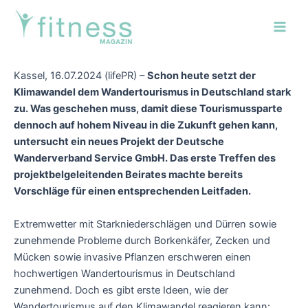
Zum
Post
Main
Inhalt
navigation
Men
springen
Kassel, 16.07.2024 (lifePR) –
Schon heute setzt der
Klimawandel dem Wandertourismus in Deutschland stark
zu. Was geschehen muss, damit diese Tourismussparte
dennoch auf hohem Niveau in die Zukunft gehen kann,
untersucht ein neues Projekt der
Deutsche
Wanderverband Service GmbH. Das erste Treffen des
projektbelgeleitenden Beirates machte bereits
Vorschläge für einen entsprechenden Leitfaden.
Extremwetter mit Starkniederschlägen und Dürren sowie
zunehmende Probleme durch Borkenkäfer, Zecken und
Mücken sowie invasive Pflanzen erschweren einen
hochwertigen Wandertourismus in Deutschland
zunehmend. Doch es gibt erste Ideen, wie der
Wandertourismus auf den Klimawandel reagieren kann: