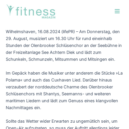
Zum
Post
Main
Inhalt
navigation
Men
springen
Wilhelmshaven, 16.08.2024 (lifePR) – Am Donnerstag, den
29. August, musiziert um 16.30 Uhr für rund eineinhalb
Stunden der Olenbrooker Schlüsenchor an der Seebühne in
der Freizeitanlage See Achtern Diek und lädt zum
Schunkeln, Schmunzeln, Mitsummen und Mitsingen ein.
Im Gepäck haben die Musiker unter anderem die Stücke »La
Polama« und auch das Cuxhaven Lied. Darüber hinaus
verzaubert der norddeutsche Charme des Olenbrooker
Schlüsenchors mit Shantys, Seemanns- und weiteren
maritimen Liedern und lädt zum Genuss eines klangvollen
Nachmittages ein.
Sollte das Wetter wider Erwarten zu ungemütlich sein, um
Open-Air aufzutreten, so muss der Auftritt allerdings leider