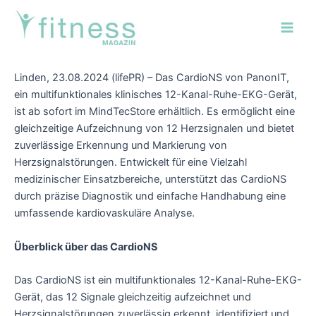
Zum
Post
Main
Inhalt
navigation
Men
springen
Linden, 23.08.2024 (lifePR) – Das CardioNS von PanonIT,
ein multifunktionales klinisches 12-Kanal-Ruhe-EKG-Gerät,
ist ab sofort im MindTecStore erhältlich. Es ermöglicht eine
gleichzeitige Aufzeichnung von 12 Herzsignalen und bietet
zuverlässige Erkennung und Markierung von
Herzsignalstörungen. Entwickelt für eine Vielzahl
medizinischer Einsatzbereiche, unterstützt das CardioNS
durch präzise Diagnostik und einfache Handhabung eine
umfassende kardiovaskuläre Analyse.
Überblick über das CardioNS
Das CardioNS ist ein multifunktionales 12-Kanal-Ruhe-EKG-
Gerät, das 12 Signale gleichzeitig aufzeichnet und
Herzsignalstörungen zuverlässig erkennt, identifiziert und