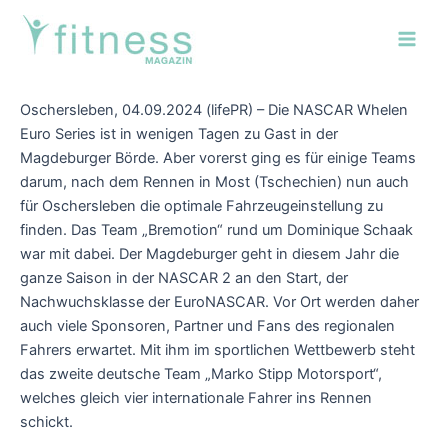
Zum
Post
Main
Inhalt
navigation
Men
springen
Oschersleben, 04.09.2024 (lifePR) – Die NASCAR Whelen
Euro Series ist in wenigen Tagen zu Gast in der
Magdeburger Börde. Aber vorerst ging es für einige Teams
darum, nach dem Rennen in Most (Tschechien) nun auch
für Oschersleben die optimale Fahrzeugeinstellung zu
finden. Das Team „Bremotion“ rund um Dominique Schaak
war mit dabei. Der Magdeburger geht in diesem Jahr die
ganze Saison in der NASCAR 2 an den Start, der
Nachwuchsklasse der EuroNASCAR. Vor Ort werden daher
auch viele Sponsoren, Partner und Fans des regionalen
Fahrers erwartet. Mit ihm im sportlichen Wettbewerb steht
das zweite deutsche Team „Marko Stipp Motorsport“,
welches gleich vier internationale Fahrer ins Rennen
schickt.