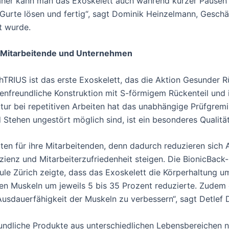
aher kann man das Exoskelett auch während kurzer Pausen 
 Gurte lösen und fertig“, sagt Dominik Heinzelmann, Geschä
t wurde.
ür Mitarbeitende und Unternehmen
 hTRIUS ist das erste Exoskelett, das die Aktion Gesunder 
enfreundliche Konstruktion mit S-förmigem Rückenteil und i
latur bei repetitiven Arbeiten hat das unabhängige Prüfgre
Stehen ungestört möglich sind, ist ein besonderes Qualitä
en für ihre Mitarbeitenden, denn dadurch reduzieren sich A
izienz und Mitarbeiterzufriedenheit steigen. Die BionicBack-
e Zürich zeigte, dass das Exoskelett die Körperhaltung u
ten Muskeln um jeweils 5 bis 35 Prozent reduzierte. Zudem
Ausdauerfähigkeit der Muskeln zu verbessern“, sagt Detlef D
undliche Produkte aus unterschiedlichen Lebensbereichen 