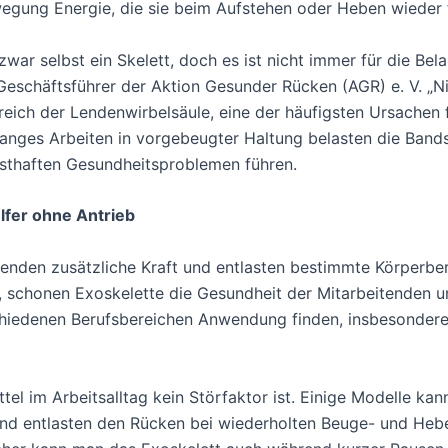
wegung Energie, die sie beim Aufstehen oder Heben wieder 
zwar selbst ein Skelett, doch es ist nicht immer für die Be
 Geschäftsführer der Aktion Gesunder Rücken (AGR) e. V. „N
ch der Lendenwirbelsäule, eine der häufigsten Ursachen fü
anges Arbeiten in vorgebeugter Haltung belasten die Band
rnsthaften Gesundheitsproblemen führen.
lfer ohne Antrieb
enden zusätzliche Kraft und entlasten bestimmte Körperbere
schonen Exoskelette die Gesundheit der Mitarbeitenden un
chiedenen Berufsbereichen Anwendung finden, insbesondere i
ttel im Arbeitsalltag kein Störfaktor ist. Einige Modelle k
r und entlasten den Rücken bei wiederholten Beuge- und H