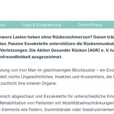
bby
Yoga & Entspannung
Onlinefitness
hwere Lasten heben ohne Rückenschmerzen? Davon träum
ten. Passive Exoskelette unterstützen die Rückenmusku
erletzungen. Die Aktion Gesunder Rücken (AGR) e. V. ha
freundlichkeit ausgezeichnet.
üstung von Iron Man im gleichnamigen Blockbuster – ein Ex
lett nichts Ungewöhnliches. Insekten und Krustentiere, die 
zschicht ihre inneren Organe.
ensch abgeschaut und Exoskelette für unterschiedliche Eins
r Rehabilitation von Patienten mit Mobilitätseinschränkunge
he Elemente wie Federn, Gummibänder oder Gasdruckriemen