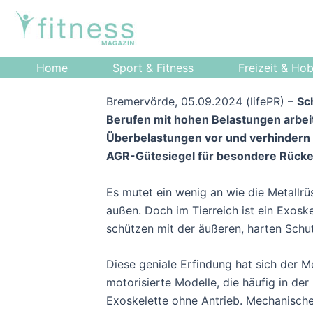
Zum
Post
Inhalt
navigation
springen
Home
Sport & Fitness
Freizeit & Ho
Bremervörde, 05.09.2024 (lifePR) –
Sc
Berufen mit hohen Belastungen arbei
Überbelastungen vor und verhindern V
AGR-Gütesiegel für besondere Rücken
Es mutet ein wenig an wie die Metallr
außen. Doch im Tierreich ist ein Exoske
schützen mit der äußeren, harten Schut
Diese geniale Erfindung hat sich der M
motorisierte Modelle, die häufig in de
Exoskelette ohne Antrieb. Mechanisc