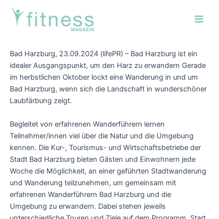
Zum
Post
Main
Inhalt
navigation
Men
springen
Bad Harzburg, 23.09.2024 (lifePR) – Bad Harzburg ist ein
idealer Ausgangspunkt, um den Harz zu erwandern Gerade
im herbstlichen Oktober lockt eine Wanderung in und um
Bad Harzburg, wenn sich die Landschaft in wunderschöner
Laubfärbung zeigt.
Begleitet von erfahrenen Wanderführern lernen
Teilnehmer/innen viel über die Natur und die Umgebung
kennen. Die Kur-, Tourismus- und Wirtschaftsbetriebe der
Stadt Bad Harzburg bieten Gästen und Einwohnern jede
Woche die Möglichkeit, an einer geführten Stadtwanderung
und Wanderung teilzunehmen, um gemeinsam mit
erfahrenen Wanderführern Bad Harzburg und die
Umgebung zu erwandern. Dabei stehen jeweils
unterschiedliche Touren und Ziele auf dem Programm. Start