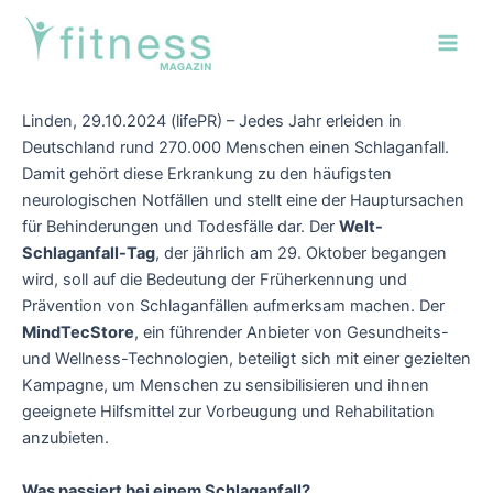
Zum
Post
Main
Inhalt
navigation
Men
springen
Linden, 29.10.2024 (lifePR) – Jedes Jahr erleiden in
Deutschland rund 270.000 Menschen einen Schlaganfall.
Damit gehört diese Erkrankung zu den häufigsten
neurologischen Notfällen und stellt eine der Hauptursachen
für Behinderungen und Todesfälle dar. Der
Welt-
Schlaganfall-Tag
, der jährlich am 29. Oktober begangen
wird, soll auf die Bedeutung der Früherkennung und
Prävention von Schlaganfällen aufmerksam machen. Der
MindTecStore
, ein führender Anbieter von Gesundheits-
und Wellness-Technologien, beteiligt sich mit einer gezielten
Kampagne, um Menschen zu sensibilisieren und ihnen
geeignete Hilfsmittel zur Vorbeugung und Rehabilitation
anzubieten.
Was passiert bei einem Schlaganfall?