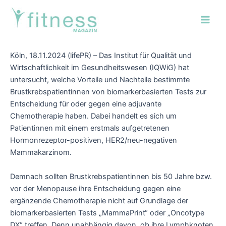
Zum
Post
Main
Inhalt
navigation
Men
springen
Köln, 18.11.2024 (lifePR) – Das Institut für Qualität und
Wirtschaftlichkeit im Gesundheitswesen (IQWiG) hat
untersucht, welche Vorteile und Nachteile bestimmte
Brustkrebspatientinnen von biomarkerbasierten Tests zur
Entscheidung für oder gegen eine adjuvante
Chemotherapie haben. Dabei handelt es sich um
Patientinnen mit einem erstmals aufgetretenen
Hormonrezeptor-positiven, HER2/neu-negativen
Mammakarzinom.
Demnach sollten Brustkrebspatientinnen bis 50 Jahre bzw.
vor der Menopause ihre Entscheidung gegen eine
ergänzende Chemotherapie nicht auf Grundlage der
biomarkerbasierten Tests „MammaPrint“ oder „Oncotype
DX“ treffen. Denn unabhängig davon, ob ihre Lymphknoten