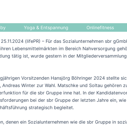
bby
Yoga & Entspannung
Onlinefitness
), 25.11.2024 (lifePR) – Für das Sozialunternehmen sbr gG
ihren Lebensmittelmärkten im Bereich Nahversorgung gehö
lung tätig ist, wurde gestern in der Mitgliederversammlung
ährigen Vorsitzenden Hansjörg Böhringer 2024 stellte sic
u, Andreas Winter zur Wahl. Matschke und Soltau gehören 
erfunktion für die sbr Gruppe inne hat. In der Kandidatenvo
forderungen bei der sbr Gruppe der letzten Jahre ein, wie e
äftsführung strategisch begleitet.
, denen ein Sozialunternehmen wie die sbr Gruppe in sozia