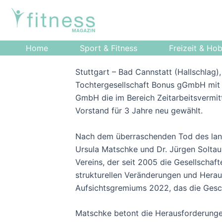
Zum
Post
Inhalt
navigation
springen
Home
Sport & Fitness
Freizeit & Ho
Stuttgart – Bad Cannstatt (Hallschlag
Tochtergesellschaft Bonus gGmbH mit 
GmbH die im Bereich Zeitarbeitsvermitt
Vorstand für 3 Jahre neu gewählt.
Nach dem überraschenden Tod des langj
Ursula Matschke und Dr. Jürgen Solta
Vereins, der seit 2005 die Gesellschaft
strukturellen Veränderungen und Heraus
Aufsichtsgremiums 2022, das die Gesch
Matschke betont die Herausforderungen