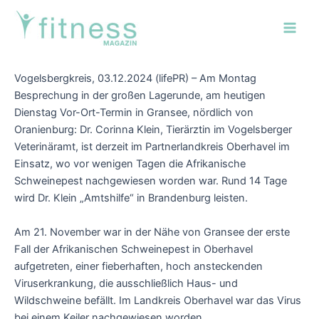
Zum
Post
Main
Inhalt
navigation
Men
springen
Vogelsbergkreis, 03.12.2024 (lifePR) – Am Montag
Besprechung in der großen Lagerunde, am heutigen
Dienstag Vor-Ort-Termin in Gransee, nördlich von
Oranienburg: Dr. Corinna Klein, Tierärztin im Vogelsberger
Veterinäramt, ist derzeit im Partnerlandkreis Oberhavel im
Einsatz, wo vor wenigen Tagen die Afrikanische
Schweinepest nachgewiesen worden war. Rund 14 Tage
wird Dr. Klein „Amtshilfe“ in Brandenburg leisten.
Am 21. November war in der Nähe von Gransee der erste
Fall der Afrikanischen Schweinepest in Oberhavel
aufgetreten, einer fieberhaften, hoch ansteckenden
Viruserkrankung, die ausschließlich Haus- und
Wildschweine befällt. Im Landkreis Oberhavel war das Virus
bei einem Keiler nachgewiesen worden.