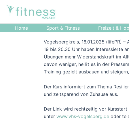
Zum
Post
Inhalt
navigation
springen
Home
Sport & Fitness
Freizeit & Ho
Vogelsbergkreis, 16.01.2025 (lifePR) –
19 bis 20.30 Uhr haben Interessierte a
Übungen mehr Widerstandskraft im All
davon weniger, heißt es in der Pressemi
Training gezielt ausbauen und steigern
Der Kurs informiert zum Thema Resilien
und zeitsparend von Zuhause aus.
Der Link wird rechtzeitig vor Kursstar
unter
www.vhs-vogelsberg.de
oder tel