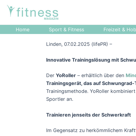
Zum
Post
Inhalt
navigation
springen
Home
Sport & Fitness
Freizeit & Ho
Linden, 07.02.2025 (lifePR) –
Innovative Trainingslösung mit Schw
Der
YoRoller
– erhältlich über den
Min
Trainingsgerät, das auf Schwungrad-
Trainingsmethode. YoRoller kombiniert
Sportler an.
Trainieren jenseits der Schwerkraft
Im Gegensatz zu herkömmlichem Krafttra