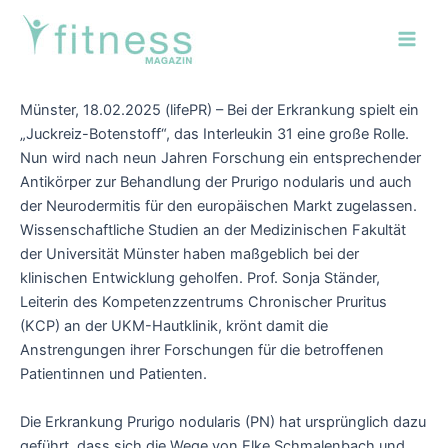
Zum
Post
Main
Inhalt
navigation
Men
springen
Münster, 18.02.2025 (lifePR) – Bei der Erkrankung spielt ein
„Juckreiz-Botenstoff“, das Interleukin 31 eine große Rolle.
Nun wird nach neun Jahren Forschung ein entsprechender
Antikörper zur Behandlung der Prurigo nodularis und auch
der Neurodermitis für den europäischen Markt zugelassen.
Wissenschaftliche Studien an der Medizinischen Fakultät
der Universität Münster haben maßgeblich bei der
klinischen Entwicklung geholfen. Prof. Sonja Ständer,
Leiterin des Kompetenzzentrums Chronischer Pruritus
(KCP) an der UKM-Hautklinik, krönt damit die
Anstrengungen ihrer Forschungen für die betroffenen
Patientinnen und Patienten.
Die Erkrankung Prurigo nodularis (PN) hat ursprünglich dazu
geführt, dass sich die Wege von Elke Schmalenbach und