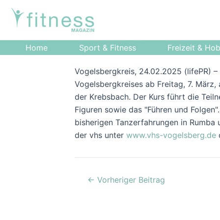
Zum
Post
Inhalt
navigation
springen
Home
Sport & Fitness
Freizeit & Ho
Vogelsbergkreis, 24.02.2025 (lifePR) 
Vogelsbergkreises ab Freitag, 7. März, a
der Krebsbach. Der Kurs führt die Tei
Figuren sowie das "Führen und Folgen".
bisherigen Tanzerfahrungen in Rumba 
der vhs unter
www.vhs-vogelsberg.de
←
Vorheriger Beitrag