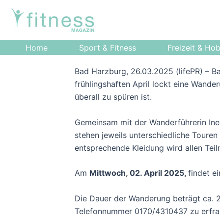
Zum
Post
Inhalt
navigation
springen
Home
Sport & Fitness
Freizeit & Ho
Bad Harzburg, 26.03.2025 (lifePR) – B
frühlingshaften April lockt eine Wand
überall zu spüren ist.
Gemeinsam mit der Wanderführerin Ine
stehen jeweils unterschiedliche Toure
entsprechende Kleidung wird allen Tei
Am
Mittwoch, 02. April 2025,
findet e
Die Dauer der Wanderung beträgt ca. 
Telefonnummer 0170/4310437 zu erfra