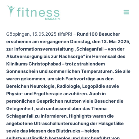
Zum
Post
Main
Inhalt
navigation
Men
springen
Göppingen, 15.05.2025 (lifePR) –
Rund 100 Besucher
erschienen am vergangenen Dienstag, den 13. Mai 2025,
zur Informationsveranstaltung „Schlaganfall – von der
Akutversorgung bis zur Nachsorge“ im Herrensaal des
Klinikums Christophsbad – trotz strahlendem
Sonnenschein und sommerlichen Temperaturen. Sie alle
waren gekommen, um sich Fachvorträge aus den
Bereichen Neurologie, Radiologie, Logopädie sowie
Physio- und Ergotherapie anzuhören. Auch in
persönlichen Gesprächen nutzten viele Besucher die
Gelegenheit, sich umfassend über das Thema
Schlaganfall zu informieren. Highlights waren die
angebotene Ultraschalluntersuchung der Halsgefäße
sowie das Messen des Blutdrucks – beides
selbstverständlich kostenlos und durchgeführt von