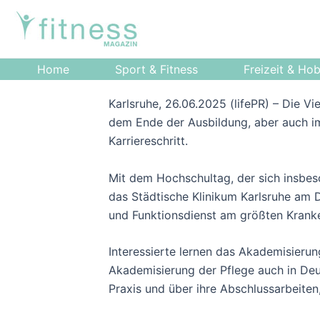
Zum
Post
Inhalt
navigation
springen
Home
Sport & Fitness
Freizeit & Ho
Karlsruhe, 26.06.2025 (lifePR) – Die Vi
dem Ende der Ausbildung, aber auch i
Karriereschritt.
Mit dem Hochschultag, der sich insbeso
das Städtische Klinikum Karlsruhe am D
und Funktionsdienst am größten Krank
Interessierte lernen das Akademisieru
Akademisierung der Pflege auch in Deu
Praxis und über ihre Abschlussarbeite