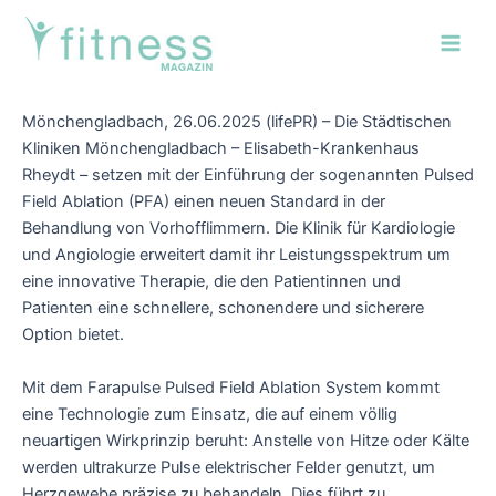
Zum
Post
Main
Inhalt
navigation
Men
springen
Mönchengladbach, 26.06.2025 (lifePR) – Die Städtischen
Kliniken Mönchengladbach – Elisabeth-Krankenhaus
Rheydt – setzen mit der Einführung der sogenannten Pulsed
Field Ablation (PFA) einen neuen Standard in der
Behandlung von Vorhofflimmern. Die Klinik für Kardiologie
und Angiologie erweitert damit ihr Leistungsspektrum um
eine innovative Therapie, die den Patientinnen und
Patienten eine schnellere, schonendere und sicherere
Option bietet.
Mit dem Farapulse Pulsed Field Ablation System kommt
eine Technologie zum Einsatz, die auf einem völlig
neuartigen Wirkprinzip beruht: Anstelle von Hitze oder Kälte
werden ultrakurze Pulse elektrischer Felder genutzt, um
Herzgewebe präzise zu behandeln. Dies führt zu