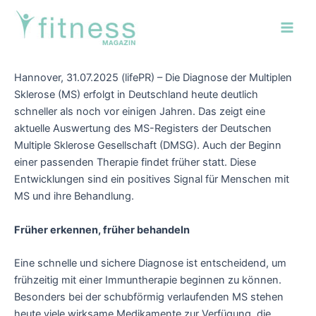
Zum
Post
Main
Inhalt
navigation
Men
springen
Hannover, 31.07.2025 (lifePR) – Die Diagnose der Multiplen
Sklerose (MS) erfolgt in Deutschland heute deutlich
schneller als noch vor einigen Jahren. Das zeigt eine
aktuelle Auswertung des MS-Registers der Deutschen
Multiple Sklerose Gesellschaft (DMSG). Auch der Beginn
einer passenden Therapie findet früher statt. Diese
Entwicklungen sind ein positives Signal für Menschen mit
MS und ihre Behandlung.
Früher erkennen, früher behandeln
Eine schnelle und sichere Diagnose ist entscheidend, um
frühzeitig mit einer Immuntherapie beginnen zu können.
Besonders bei der schubförmig verlaufenden MS stehen
heute viele wirksame Medikamente zur Verfügung, die