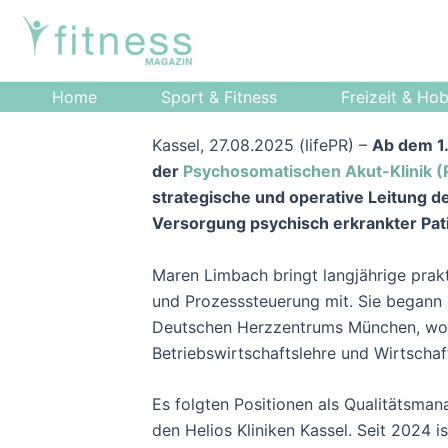
Zum
Post
Inhalt
navigation
springen
Home
Sport & Fitness
Freizeit & Ho
Kassel, 27.08.2025 (lifePR) –
Ab dem 1
der
Psychosomatischen Akut-Klinik (
strategische und operative Leitung de
Versorgung psychisch erkrankter Pati
Maren Limbach bringt langjährige prak
und Prozesssteuerung mit. Sie begann i
Deutschen Herzzentrums München, wo sie
Betriebswirtschaftslehre und Wirtschaf
Es folgten Positionen als Qualitätsma
den Helios Kliniken Kassel. Seit 2024 