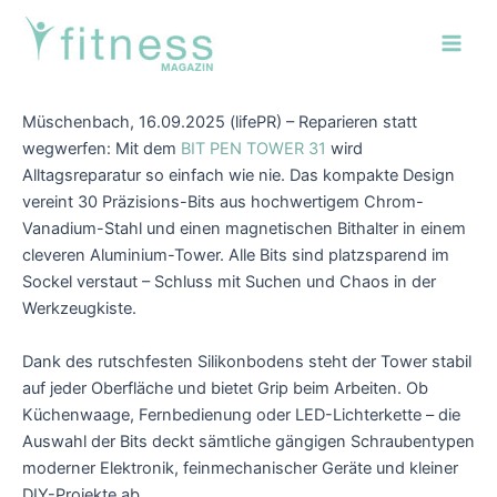
Zum
Post
Main
Inhalt
navigation
Men
springen
Müschenbach, 16.09.2025 (lifePR) – Reparieren statt
wegwerfen: Mit dem
BIT PEN TOWER 31
wird
Alltagsreparatur so einfach wie nie. Das kompakte Design
vereint 30 Präzisions-Bits aus hochwertigem Chrom-
Vanadium-Stahl und einen magnetischen Bithalter in einem
cleveren Aluminium-Tower. Alle Bits sind platzsparend im
Sockel verstaut – Schluss mit Suchen und Chaos in der
Werkzeugkiste.
Dank des rutschfesten Silikonbodens steht der Tower stabil
auf jeder Oberfläche und bietet Grip beim Arbeiten. Ob
Küchenwaage, Fernbedienung oder LED-Lichterkette – die
Auswahl der Bits deckt sämtliche gängigen Schraubentypen
moderner Elektronik, feinmechanischer Geräte und kleiner
DIY-Projekte ab.