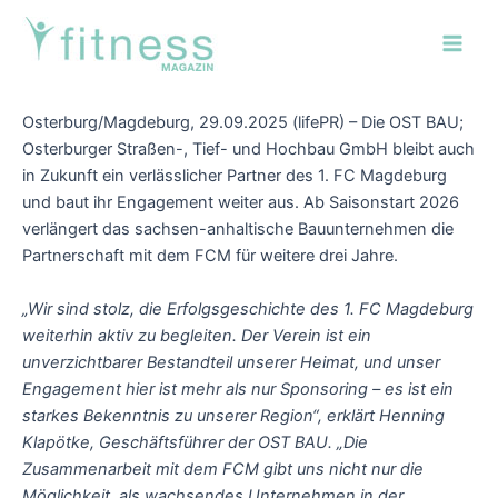
Zum
Post
Main
Inhalt
navigation
Men
springen
Osterburg/Magdeburg, 29.09.2025 (lifePR) – Die OST BAU;
Osterburger Straßen-, Tief- und Hochbau GmbH bleibt auch
in Zukunft ein verlässlicher Partner des 1. FC Magdeburg
und baut ihr Engagement weiter aus. Ab Saisonstart 2026
verlängert das sachsen-anhaltische Bauunternehmen die
Partnerschaft mit dem FCM für weitere drei Jahre.
„Wir sind stolz, die Erfolgsgeschichte des 1. FC Magdeburg
weiterhin aktiv zu begleiten. Der Verein ist ein
unverzichtbarer Bestandteil unserer Heimat, und unser
Engagement hier ist mehr als nur Sponsoring – es ist ein
starkes Bekenntnis zu unserer Region“, erklärt Henning
Klapötke, Geschäftsführer der OST BAU. „Die
Zusammenarbeit mit dem FCM gibt uns nicht nur die
Möglichkeit, als wachsendes Unternehmen in der