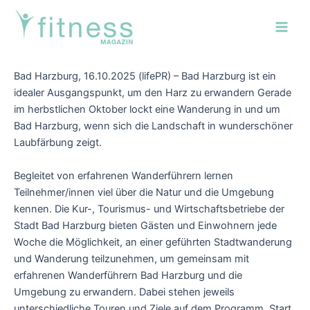
Zum
Post
Main
Inhalt
navigation
Men
springen
Bad Harzburg, 16.10.2025 (lifePR) – Bad Harzburg ist ein
idealer Ausgangspunkt, um den Harz zu erwandern Gerade
im herbstlichen Oktober lockt eine Wanderung in und um
Bad Harzburg, wenn sich die Landschaft in wunderschöner
Laubfärbung zeigt.
Begleitet von erfahrenen Wanderführern lernen
Teilnehmer/innen viel über die Natur und die Umgebung
kennen. Die Kur-, Tourismus- und Wirtschaftsbetriebe der
Stadt Bad Harzburg bieten Gästen und Einwohnern jede
Woche die Möglichkeit, an einer geführten Stadtwanderung
und Wanderung teilzunehmen, um gemeinsam mit
erfahrenen Wanderführern Bad Harzburg und die
Umgebung zu erwandern. Dabei stehen jeweils
unterschiedliche Touren und Ziele auf dem Programm. Start