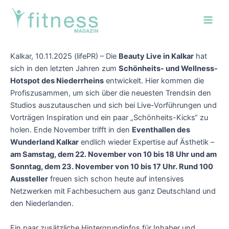
Zum
Post
Main
Inhalt
navigation
Men
springen
Kalkar, 10.11.2025 (lifePR) – Die
Beauty Live in Kalkar
hat
sich in den letzten Jahren zum
Schönheits- und Wellness-
Hotspot des Niederrheins
entwickelt. Hier kommen die
Profiszusammen, um sich über die neuesten Trendsin den
Studios auszutauschen und sich bei Live-Vorführungen und
Vorträgen Inspiration und ein paar „Schönheits-Kicks“ zu
holen. Ende November trifft in den
Eventhallen des
Wunderland Kalkar
endlich wieder Expertise auf Ästhetik –
am Samstag, dem 22. November von 10 bis 18 Uhr und am
Sonntag, dem 23. November von 10 bis 17 Uhr. Rund 100
Aussteller
freuen sich schon heute auf intensives
Netzwerken mit Fachbesuchern aus ganz Deutschland und
den Niederlanden.
Ein paar zusätzliche Hintergrundinfos für Inhaber und