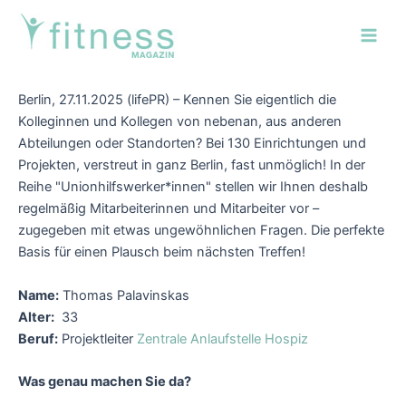
Zum
Post
Main
Inhalt
navigation
Men
springen
Berlin, 27.11.2025 (lifePR) – Kennen Sie eigentlich die
Kolleginnen und Kollegen von nebenan, aus anderen
Abteilungen oder Standorten? Bei 130 Einrichtungen und
Projekten, verstreut in ganz Berlin, fast unmöglich! In der
Reihe "Unionhilfswerker*innen" stellen wir Ihnen deshalb
regelmäßig Mitarbeiterinnen und Mitarbeiter vor –
zugegeben mit etwas ungewöhnlichen Fragen. Die perfekte
Basis für einen Plausch beim nächsten Treffen!
Name:
Thomas Palavinskas
Alter:
33
Beruf:
Projektleiter
Zentrale Anlaufstelle Hospiz
Was genau machen Sie da?