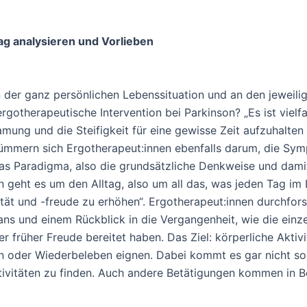
ag analysieren und Vorlieben
finden
n der ganz persönlichen Lebenssituation und an den jeweilig
rgotherapeutische Intervention bei Parkinson? „Es ist vielfac
ung und die Steifigkeit für eine gewisse Zeit aufzuhalten 
kümmern sich Ergotherapeut:innen ebenfalls darum, die Sym
as Paradigma, also die grundsätzliche Denkweise und damit 
en geht es um den Alltag, also um all das, was jeden Tag i
ität und -freude zu erhöhen“. Ergotherapeut:innen durchfors
ns und einem Rückblick in die Vergangenheit, wie die ein
 früher Freude bereitet haben. Das Ziel: körperliche Aktivi
n oder Wiederbeleben eignen. Dabei kommt es gar nicht so
tivitäten zu finden. Auch andere Betätigungen kommen in B