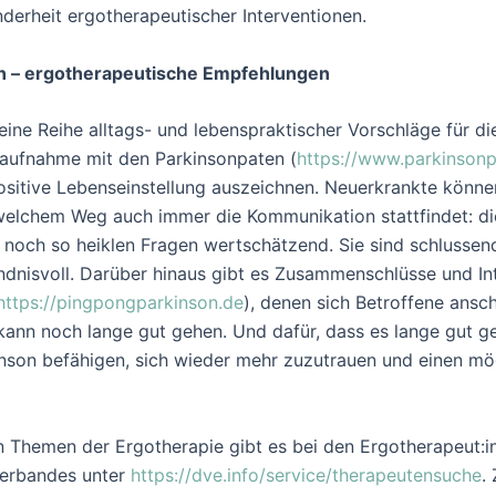
nderheit ergotherapeutischer Interventionen.
ven – ergotherapeutische Empfehlungen
ine Reihe alltags- und lebenspraktischer Vorschläge für d
ktaufnahme mit den Parkinsonpaten (
https://www.parkinsonp
 positive Lebenseinstellung auszeichnen. Neuerkrankte könn
welchem Weg auch immer die Kommunikation stattfindet: di
 noch so heiklen Fragen wertschätzend. Sie sind schlussend
dnisvoll. Darüber hinaus gibt es Zusammenschlüsse und I
https://pingpongparkinson.de
), denen sich Betroffene ansc
 kann noch lange gut gehen. Und dafür, dass es lange gut g
son befähigen, sich wieder mehr zuzutrauen und einen mögl
en Themen der Ergotherapie gibt es bei den Ergotherapeut:i
erbandes unter
https://dve.info/service/therapeutensuche
.