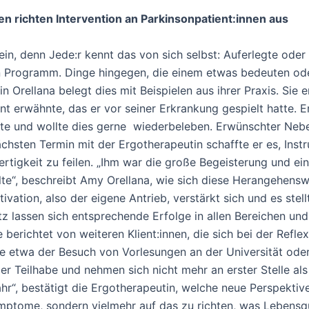
 richten Intervention an Parkinsonpatient:innen aus
 ein, denn Jede:r kennt das von sich selbst: Auferlegte o
en Programm. Dinge hingegen, die einem etwas bedeuten o
 Orellana belegt dies mit Beispielen aus ihrer Praxis. Sie e
t erwähnte, das er vor seiner Erkrankung gespielt hatte. Er
hte und wollte dies gerne wiederbeleben. Erwünschter Nebe
hsten Termin mit der Ergotherapeutin schaffte er es, Instr
fertigkeit zu feilen. „Ihm war die große Begeisterung und e
e“, beschreibt Amy Orellana, wie sich diese Herangehenswei
ivation, also der eigene Antrieb, verstärkt sich und es stell
z lassen sich entsprechende Erfolge in allen Bereichen und
 berichtet von weiteren Klient:innen, die sich bei der Reflex
ie etwa der Besuch von Vorlesungen an der Universität oder
er Teilhabe und nehmen sich nicht mehr an erster Stelle al
ahr“, bestätigt die Ergotherapeutin, welche neue Perspektiv
ymptome, sondern vielmehr auf das zu richten, was Lebensqu