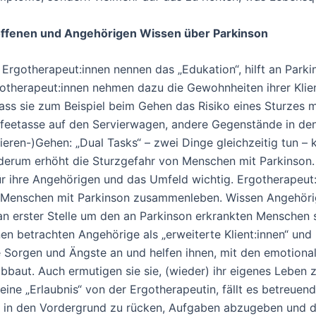
offenen und Angehörigen Wissen über Parkinson
Ergotherapeut:innen nennen das „Edukation“, hilft an Parkin
gotherapeut:innen nehmen dazu die Gewohnheiten ihrer Klie
ss sie zum Beispiel beim Gehen das Risiko eines Sturzes mi
ffeetasse auf den Servierwagen, andere Gegenstände in de
ieren-)Gehen: „Dual Tasks“ – zwei Dinge gleichzeitig tun –
ederum erhöht die Sturzgefahr von Menschen mit Parkinson. 
ür ihre Angehörigen und das Umfeld wichtig. Ergotherapeut
den Menschen mit Parkinson zusammenleben. Wissen Angehöri
n erster Stelle um den an Parkinson erkrankten Menschen 
nen betrachten Angehörige als „erweiterte Klient:innen“ und
hre Sorgen und Ängste an und helfen ihnen, mit den emotio
bbaut. Auch ermutigen sie sie, (wieder) ihr eigenes Leben z
eine „Erlaubnis“ von der Ergotherapeutin, fällt es betreue
r in den Vordergrund zu rücken, Aufgaben abzugeben und d