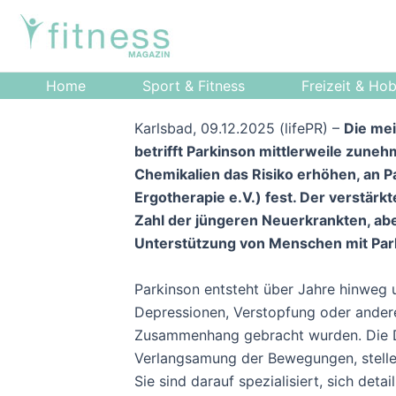
Zum
Post
Inhalt
navigation
springen
Home
Sport & Fitness
Freizeit & Ho
Karlsbad, 09.12.2025 (lifePR) –
Die mei
betrifft Parkinson mittlerweile zuneh
Chemikalien das Risiko erhöhen, an P
Ergotherapie e.V.) fest. Der verstär
Zahl der jüngeren Neuerkrankten, abe
Unterstützung von Menschen mit Par
Parkinson entsteht über Jahre hinweg u
Depressionen, Verstopfung oder andere
Zusammenhang gebracht wurden. Die Dia
Verlangsamung der Bewegungen, stellen
Sie sind darauf spezialisiert, sich detai