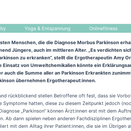
bby
Yoga & Entspannung
Onlinefitness
sten Menschen, die die Diagnose Morbus Parkinson erhalt
mend Jüngere, auch im mittleren Alter. „Es verdichten si
arkinson zu erkranken“, stellt die Ergotherapeutin Amy 
kte Einsatz von Umweltchemikalien könnte ein Erklärungsa
r auch die Summe aller an Parkinson Erkrankten zunimmt.
kinson übernehmen Ergotherapeut:innen.
nd rückblickend stellen Betroffene oft fest, dass sie Vorb
 Symptome hatten, diese zu diesem Zeitpunkt jedoch (noch
gnose „Parkinson“ können Ärzt:innen erst mit dem Auftret
. Ab dann spielen neben anderen Fachdisziplinen Ergother
lliert mit dem Alltag ihrer Patient:innen, die sie im Übrigen 