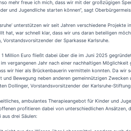
mso mehr freue ich mich, dass wir mit der großzügigen Sp
nder und Jugendliche starten können“, sagt Oberbürgermeis
uhe‘ unterstützen wir seit Jahren verschiedene Projekte in 
llt hat, war schnell klar, dass wir uns daran beteiligen mö
h, Vorstandsvorsitzender der Sparkasse Karlsruhe.
 Million Euro fließt dabei über die im Juni 2025 gegründet
s im vergangenen Jahr nach einer nachhaltigen Möglichkeit g
ass wir hier als Brückenbauerin vermitteln konnten. Da wir 
rt und Bewegung neben anderen gemeinnützigen Zwecken u
rsten Dollinger, Vorstandsvorsitzender der Karlsruhe-Stiftu
eitliches, ambulantes Therapieangebot für Kinder und Jugen
offenen profitieren dabei von unterschiedlichen Ansätzen, d
 aus drei Säulen: