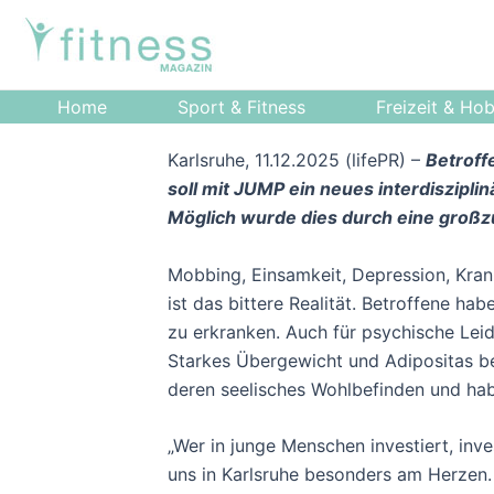
Zum
Post
Inhalt
navigation
springen
Home
Sport & Fitness
Freizeit & Ho
Karlsruhe, 11.12.2025 (lifePR) –
Betroff
soll mit JUMP ein neues interdiszip
Möglich wurde dies durch eine großz
Mobbing, Einsamkeit, Depression, Krank
ist das bittere Realität. Betroffene ha
zu erkranken. Auch für psychische Leid
Starkes Übergewicht und Adipositas be
deren seelisches Wohlbefinden und hab
„Wer in junge Menschen investiert, inve
uns in Karlsruhe besonders am Herzen.