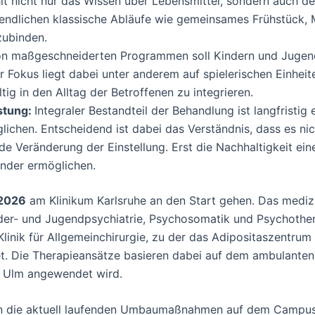
t nicht nur das Wissen über Lebensmittel, sondern auch der
endlichen klassische Abläufe wie gemeinsames Frühstück, Mi
zubinden.
on maßgeschneiderten Programmen soll Kindern und Jugend
 Fokus liegt dabei unter anderem auf spielerischen Einheit
tig in den Alltag der Betroffenen zu integrieren.
stung:
Integraler Bestandteil der Behandlung ist langfristig
lichen. Entscheidend ist dabei das Verständnis, dass es ni
de Veränderung der Einstellung. Erst die Nachhaltigkeit ei
inder ermöglichen.
 2026
am Klinikum Karlsruhe an den Start gehen. Das mediz
inder- und Jugendpsychiatrie, Psychosomatik und Psychothera
linik für Allgemeinchirurgie, zu der das Adipositaszentrum
et. Die Therapieansätze basieren dabei auf dem ambulante
m Ulm angewendet wird.
 in die aktuell laufenden Umbaumaßnahmen auf dem Campus 