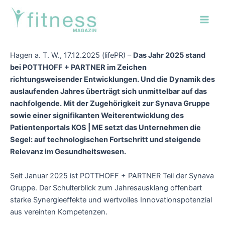
Zum
Post
Main
Inhalt
navigation
Men
springen
Hagen a. T. W., 17.12.2025 (lifePR) –
Das Jahr 2025 stand
bei POTTHOFF + PARTNER im Zeichen
richtungsweisender
Entwicklungen. Und die Dynamik des
auslaufenden Jahres überträgt sich unmittelbar auf das
nachfolgende. Mit der Zugehörigkeit zur Synava Gruppe
sowie einer signifikanten Weiterentwicklung des
Patientenportals KOS | ME setzt das Unternehmen die
Segel: auf technologischen Fortschritt und steigende
Relevanz im Gesundheitswesen.
Seit Januar 2025 ist POTTHOFF + PARTNER Teil der Synava
Gruppe. Der Schulterblick zum Jahresausklang offenbart
starke Synergieeffekte und wertvolles Innovationspotenzial
aus vereinten Kompetenzen.