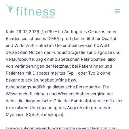
Zum
Post
Main
Inhalt
navigation
Men
springen
Köln, 19.02.2026 (lifePR) – Im Auftrag des Gemeinsamen
Bundesausschusses (G-BA) prüft das Institut für Qualität
und Wirtschaftlichkeit im Gesundheitswesen (IQWiG)
derzeit den Nutzen der Fundusfotografie zur Diagnose und
Verlaufsbeurteilung einer diabetischen Retinopathie, also
von Veränderungen der Netzhaut bei Patientinnen und
Patienten mit Diabetes mellitus Typ 1 oder Typ 2 ohne
bekannte abklärungsbedürftige bzw.
behandlungsbedürftige diabetische Retinopathie. Die
Wissenschaftlerinnen und Wissenschaftler vergleichen
dabei die diagnostische Güte der Fundusfotografie mit einer
binokularen Untersuchung des Augenhintergrundes in
Mydriasis (Ophthalmoskopie).
Die vorläufigen Bewertungsergebnisse veröffentlicht das