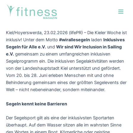
Zum
Post
Main
Inhalt
navigation
Men
springen
Kiel/Hoyerswerda, 23.02.2026 (lifePR) – Die Kieler Woche ist
inklusiv! Unter dem Motto
#wirallesegeln
laden
Inklusives
Segeln für Alle e.V.
und
Wir sind Wir Inclusion in Sailing
e.V.
gemeinsam zu einem umfangreichen inklusiven
Segelprogramm ein. Die inklusiven Segelaktivitäten werden
von der Landeshauptstadt Kiel unterstützt und gefördert.
Vom 20. bis 28. Juni erleben Menschen mit und ohne
Behinderung gemeinsam eines der größten Segelevents der
Welt – nicht nebeneinander, sondern miteinander.
Segeln kennt keine Barrieren
Der Segelsport gilt als eine der inklusivsten Sportarten
überhaupt. Auf dem Wasser sitzen alle im wahrsten Sinne
des Wortes in einem Boot. Körperliche oder geistige