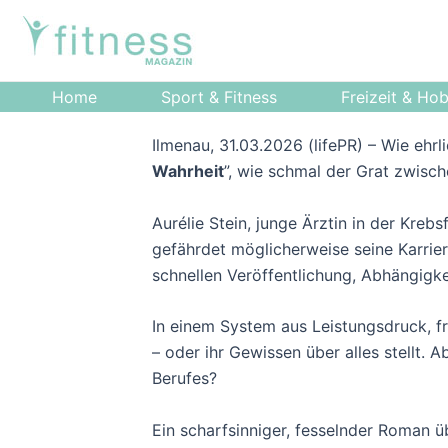
Zum
Post
Inhalt
navigation
springen
Home
Sport & Fitness
Freizeit & Ho
Ilmenau, 31.03.2026 (lifePR) – Wie ehrl
Wahrheit
”, wie schmal der Grat zwisc
Aurélie Stein, junge Ärztin in der Kre
gefährdet möglicherweise seine Karrier
schnellen Veröffentlichung, Abhängigkei
In einem System aus Leistungsdruck, fr
– oder ihr Gewissen über alles stellt. 
Berufes?
Ein scharfsinniger, fesselnder Roman ü