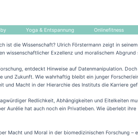
bby
Yoga & Entspannung
Onlinefitness
ich ist die Wissenschaft? Ulrich Förstermann zeigt in seine
hen wissenschaftlicher Exzellenz und moralischem Abgrund 
bsforschung, entdeckt Hinweise auf Datenmanipulation. Doch 
e und Zukunft. Wie wahrhaftig bleibt ein junger Forscher/e
t und Macht in der Hierarchie des Instituts die Karriere ge
agwürdiger Redlichkeit, Abhängigkeiten und Eitelkeiten mu
Aber Aurélie hat auch noch ein Privatleben. Wie überlebt ih
ber Macht und Moral in der biomedizinischen Forschung – er