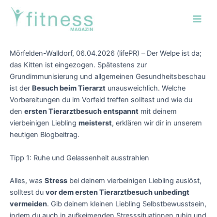
Zum
Post
Main
Inhalt
navigation
Men
springen
Mörfelden-Walldorf, 06.04.2026 (lifePR) – Der Welpe ist da;
das Kitten ist eingezogen. Spätestens zur
Grundimmunisierung und allgemeinen Gesundheitsbeschau
ist der
Besuch beim Tierarzt
unausweichlich. Welche
Vorbereitungen du im Vorfeld treffen solltest und wie du
den
ersten Tierarztbesuch entspannt
mit deinem
vierbeinigen Liebling
meisterst
, erklären wir dir in unserem
heutigen Blogbeitrag.
Tipp 1: Ruhe und Gelassenheit ausstrahlen
Alles, was
Stress
bei deinem vierbeinigen Liebling auslöst,
solltest du
vor dem ersten Tierarztbesuch unbedingt
vermeiden
. Gib deinem kleinen Liebling Selbstbewusstsein,
indem du auch in aufkeimenden Stresssituationen ruhig und