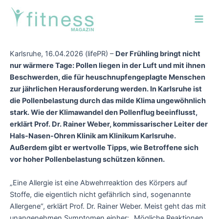
Zum
Post
Main
Inhalt
navigation
Men
springen
Karlsruhe, 16.04.2026 (lifePR) –
Der Frühling bringt nicht
nur wärmere Tage: Pollen liegen in der Luft und mit ihnen
Beschwerden, die für heuschnupfengeplagte Menschen
zur jährlichen Herausforderung werden. In Karlsruhe ist
die Pollenbelastung durch das milde Klima ungewöhnlich
stark. Wie der Klimawandel den Pollenflug beeinflusst,
erklärt Prof. Dr. Rainer Weber, kommissarischer Leiter der
Hals-Nasen-Ohren Klinik am Klinikum Karlsruhe.
Außerdem gibt er wertvolle Tipps, wie Betroffene sich
vor hoher Pollenbelastung schützen können.
„Eine Allergie ist eine Abwehrreaktion des Körpers auf
Stoffe, die eigentlich nicht gefährlich sind, sogenannte
Allergene“, erklärt Prof. Dr. Rainer Weber. Meist geht das mit
unangenehmen Symptomen einher: „Mögliche Reaktionen