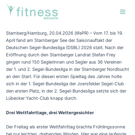
Zum
Post
Main
Inhalt
navigation
Men
springen
Starnberg/Hamburg, 20.04.2026 (lifePR) – Vom 17. bis 19.
April fand am Starnberger See der Saisonauftakt der
Deutschen Segel-Bundesliga (DSBL) 2026 statt. Nach der
Eröffnung durch den Starnberger Landrat Stefan Frey
gingen rund 150 Seglerinnen und Segler aus 36 Vereinen
der 1. und 2. Segel-Bundesliga in der Starnberger Nordbucht
an den Start. Für diesen ersten Spieltag des Jahres holte
sich in der 1. Segel-Bundesliga der Joersfelder Segel-Club
den ersten Platz, in der 2. Segel-Bundesliga setzte sich der
Lübecker Yacht-Club knapp durch.
Drei Wettfahrttage, drei Wettergesichter
Der Freitag als erster Wettfahrttag brachte Frühlingssonne
bei nur leichten, drehenden Winden. Hier war eine laufende