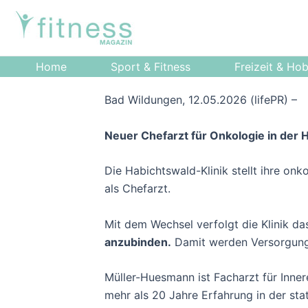
Zum
Post
Inhalt
navigation
springen
Home
Sport & Fitness
Freizeit & Ho
Bad Wildungen, 12.05.2026 (lifePR) –
Neuer Chefarzt für Onkologie in der 
Die Habichtswald-Klinik stellt ihre on
als Chefarzt.
Mit dem Wechsel verfolgt die Klinik das
anzubinden.
Damit werden Versorgungs
Müller-Huesmann ist Facharzt für Inne
mehr als 20 Jahre Erfahrung in der st