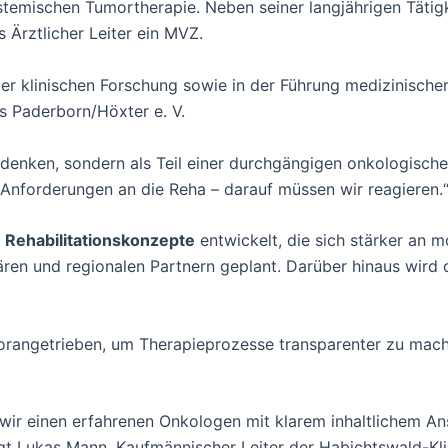
mischen Tumortherapie. Neben seiner langjährigen Tätigke
s Ärztlicher Leiter ein MVZ.
der klinischen Forschung sowie in der Führung medizinische
es Paderborn/Höxter e. V.
ert denken, sondern als Teil einer durchgängigen onkologisc
Anforderungen an die Reha – darauf müssen wir reagieren.
 Rehabilitationskonzepte
entwickelt, die sich stärker an 
tären und regionalen Partnern geplant. Darüber hinaus wird
orangetrieben, um Therapieprozesse transparenter zu mache
ir einen erfahrenen Onkologen mit klarem inhaltlichem Ans
gt Lukas Mann, Kaufmännischer Leiter der Habichtswald-Kli